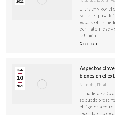
Actualidad
,
Laboral
,
Re
2021
Entra en vigor el
Social. El pasado
estas y otras me
por maternidad y o
la Unión…
Detalles
Aspectos clave
Feb
bienes en el ex
10
Actualidad
,
Fiscal
,
Inte
2021
El modelo 720 o d
se puede presenta
obligatoria corres
recordatorio de di