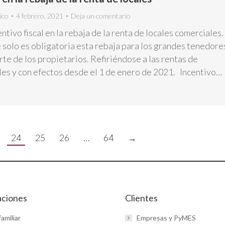
ico
4 febrero, 2021
Deja un comentario
ntivo fiscal en la rebaja de la renta de locales comerciales.
 solo es obligatoria esta rebaja para los grandes tenedore
te de los propietarios. Refiriéndose a las rentas de
ales y con efectos desde el 1 de enero de 2021. Incentivo…
24
25
26
…
64
→
aciones
Clientes
amiliar
Empresas y PyMES