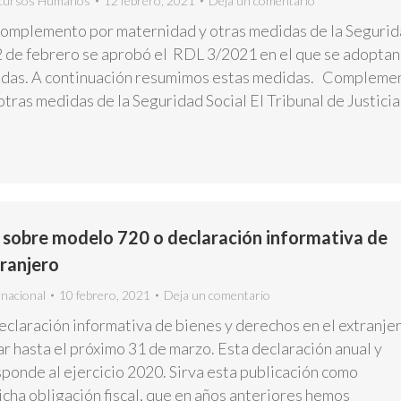
cursos Humanos
12 febrero, 2021
Deja un comentario
 complemento por maternidad y otras medidas de la Seguri
 2 de febrero se aprobó el RDL 3/2021 en el que se adoptan
didas. A continuación resumimos estas medidas. Compleme
tras medidas de la Seguridad Social El Tribunal de Justicia
 sobre modelo 720 o declaración informativa de
tranjero
rnacional
10 febrero, 2021
Deja un comentario
eclaración informativa de bienes y derechos en el extranje
r hasta el próximo 31 de marzo. Esta declaración anual y
ponde al ejercicio 2020. Sirva esta publicación como
cha obligación fiscal, que en años anteriores hemos