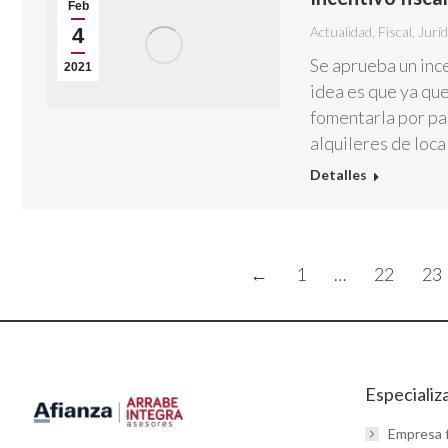
Feb
4
Actualidad
,
Fiscal
,
Juríd
Se aprueba un ince
2021
idea es que ya que
fomentarla por par
alquileres de loc
Detalles
←
1
…
22
23
Especializ
Empresa f