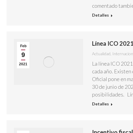
comentado tambié
Detalles
Línea ICO 202
Feb
9
Actualidad
,
Internacion
La línea ICO 2021
2021
cada año. Existen 
Oficial pone en m
30 de junio de 202
posibilidades. L
Detalles
Incentivo fiscal