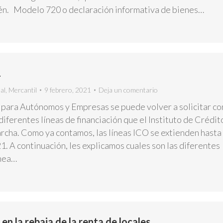
n. Modelo 720 o declaración informativa de bienes…
1
al
,
Mercantil
9 febrero, 2021
Deja un comentario
 para Autónomos y Empresas se puede volver a solicitar c
diferentes líneas de financiación que el Instituto de Crédit
archa. Como ya contamos, las líneas ICO se extienden hasta 
1. A continuación, les explicamos cuales son las diferentes
ínea…
 en la rebaja de la renta de locales