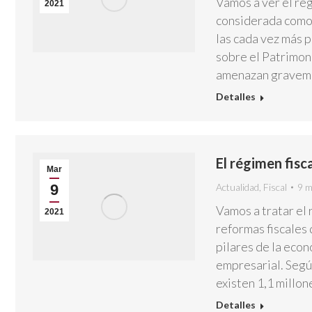
Vamos a ver el rég
2021
considerada como t
las cada vez más 
sobre el Patrimon
amenazan gravem
Detalles
El régimen fisc
Mar
9
Actualidad
,
Fiscal
9 m
Vamos a tratar el 
2021
reformas fiscales 
pilares de la eco
empresarial. Segú
existen 1,1 millo
Detalles