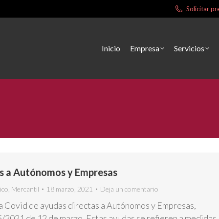
Solicitar 
Inicio
Empresa
Servicios
as a Autónomos y Empresas
ico
,
Mercantil
18 marzo, 2021
Deja un comentario
ea Covid de ayudas directas a Autónomos y Empresas,
/2021 de 12 de marzo. Estas ayudas se refieren a medidas