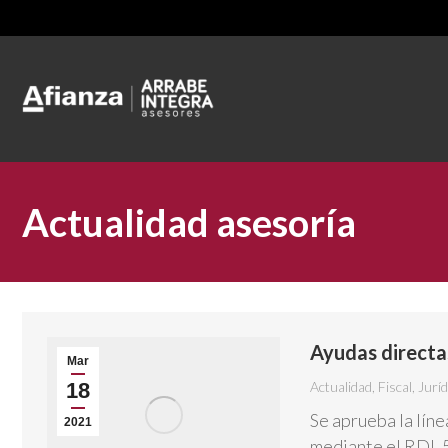
Actualidad asesoría
Ayudas direct
Mar
18
Actualidad
,
Fiscal
,
Juríd
Se aprueba la lín
2021
mediante el RDL 5