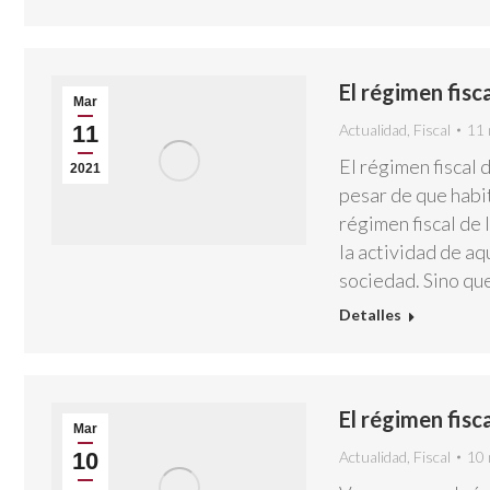
El régimen fisca
Mar
11
Actualidad
,
Fiscal
11 
El régimen fiscal 
2021
pesar de que habit
régimen fiscal de
la actividad de aq
sociedad. Sino qu
Detalles
El régimen fisca
Mar
10
Actualidad
,
Fiscal
10 