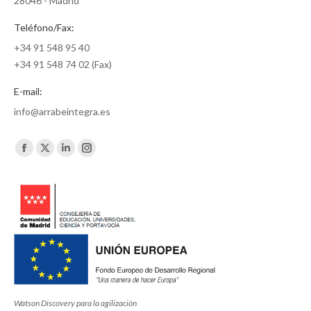
28046 - Madrid
Teléfono/Fax:
+34 91 548 95 40
+34 91 548 74 02 (Fax)
E-mail:
info@arrabeintegra.es
Encuéntranos en:
Facebook
X
Linkedin
Instagram
page
page
page
page
opens
opens
opens
opens
in
in
in
in
new
new
new
new
window
window
window
window
Watson Discovery para la agilización