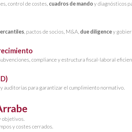
les, control de costes,
cuadros de mando
y diagnósticos pa
ercantiles
, pactos de socios, M&A,
due diligence
y gobier
recimiento
 subvenciones, compliance y estructura fiscal-laboral eficie
PD)
y auditorías para garantizar el cumplimiento normativo.
Arrabe
 objetivos.
empos y costes cerrados.