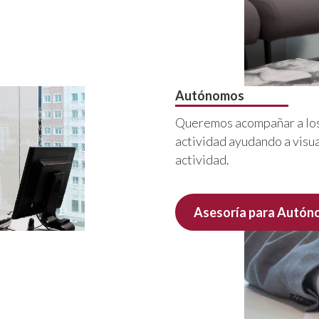
ón.
Autónomos
Queremos acompañar a los 
actividad ayudando a visua
actividad.
Asesoría para Autó
 necesitan centrarse en su
 de garantía.