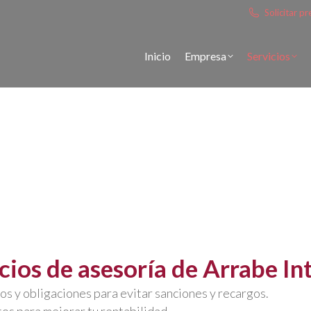
Solicitar 
sesoría en Madrid
Inicio
Empresa
Servicios
ymes y autónom
io integral de
asesoría
para que tu negocio crezca con segu
ipo multidisciplinar (abogados, economistas y graduados s
a cubrir todas tus necesidades
fiscales, contables, labora
icios de asesoría de Arrabe In
s y obligaciones para evitar sanciones y recargos.