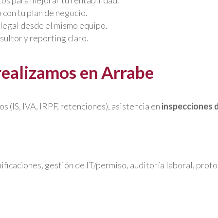
s para mejorar tu rentabilidad.
con tu plan de negocio.
y legal desde el mismo equipo.
sultor y reporting claro.
 realizamos en Arrabe
s (IS, IVA, IRPF, retenciones), asistencia en
inspecciones 
nificaciones, gestión de IT/permiso, auditoría laboral, pr