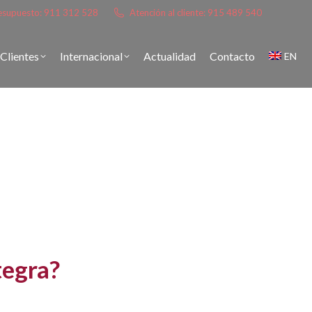
presupuesto: 911 312 528
Atención al cliente: 915 489 540
 para empresas,
Clientes
Internacional
Actualidad
Contacto
EN
os
ridad, eficiencia y control. Combinamos
ociales) y una metodología orientada a
les y jurídicas
.
tegra?