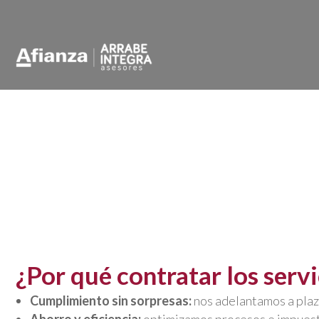
Servicios de a
p
En
Arrabe Integra
ofrecemos un servic
más de 50 años de experiencia, un equ
resultados par
¿Por qué contratar los serv
Cumplimiento sin sorpresas:
nos adelantamos a plazo