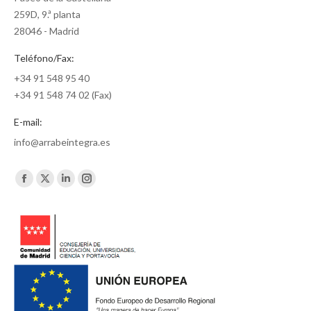
259D, 9.ª planta
28046 - Madrid
Teléfono/Fax:
+34 91 548 95 40
+34 91 548 74 02 (Fax)
E-mail:
info@arrabeintegra.es
Encuéntranos en:
Facebook
X
Linkedin
Instagram
page
page
page
page
opens
opens
opens
opens
in
in
in
in
new
new
new
new
window
window
window
window