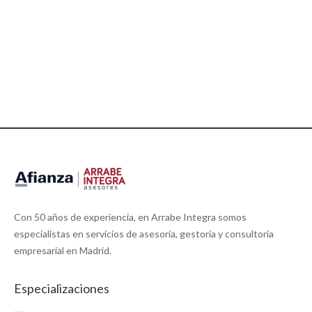
una obligación administrativa: es el lenguaje con el
que cualquier negocio comunica su realidad
económica. Para que ese lenguaje sea
comprensible y comparable entre todas las
empresas…
Leer más
Con 50 años de experiencia, en Arrabe Integra somos
especialistas en servicios de asesoría, gestoría y consultoría
empresarial en Madrid.
Especializaciones