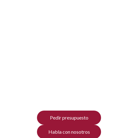
Asesoría fiscal,
contable y laboral para
empresas, pymes y
negocios
Te ayudamos a gestionar, planificar y decidir con
criterio experto en materia de impuestos,
contabilidad y RR.HH.
Pedir presupuesto
Habla con nosotros