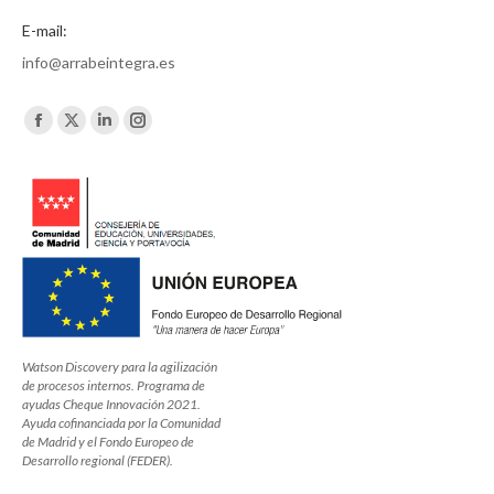
E-mail:
info@arrabeintegra.es
Encuéntranos en:
Facebook
X
Linkedin
Instagram
page
page
page
page
opens
opens
opens
opens
in
in
in
in
new
new
new
new
window
window
window
window
Watson Discovery para la agilización
de procesos internos. Programa de
ayudas Cheque Innovación 2021.
Ayuda cofinanciada por la Comunidad
de Madrid y el Fondo Europeo de
Desarrollo regional (FEDER).