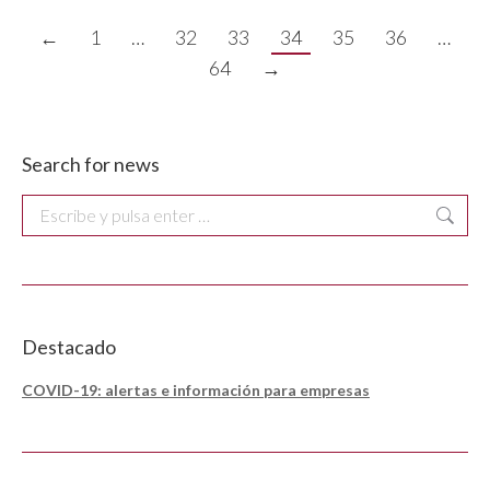
←
1
…
32
33
34
35
36
…
64
→
Search for news
Buscar:
Destacado
COVID-19: alertas e información para empresas