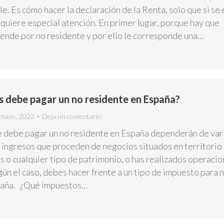
e. Es cómo hacer la declaración de la Renta, solo que si se 
quiere especial atención. En primer lugar, porque hay que
iende por no residente y por ello le corresponde una…
 debe pagar un no residente en España?
mayo, 2022
Deja un comentario
 debe pagar un no residente en España dependerán de var
s ingresos que proceden de negocios situados en territorio
s o cualquier tipo de patrimonio, o has realizados operaci
ún el caso, debes hacer frente a un tipo de impuesto para 
paña. ¿Qué impuestos…