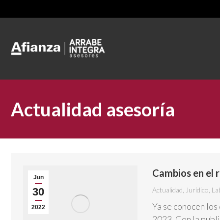
Actualidad asesoría
Cambios en el
Jun
30
Actualidad
,
Jurídico
,
La
Ya se conocen los
2022
2023. Con la publi