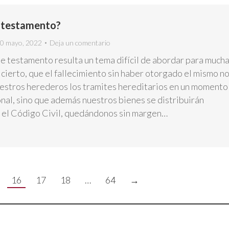
 testamento?
0 mayo, 2022
Deja un comentario
e testamento resulta un tema difícil de abordar para much
cierto, que el fallecimiento sin haber otorgado el mismo n
uestros herederos los tramites hereditarios en un momento
nal, sino que además nuestros bienes se distribuirán
 el Código Civil, quedándonos sin margen…
16
17
18
…
64
→