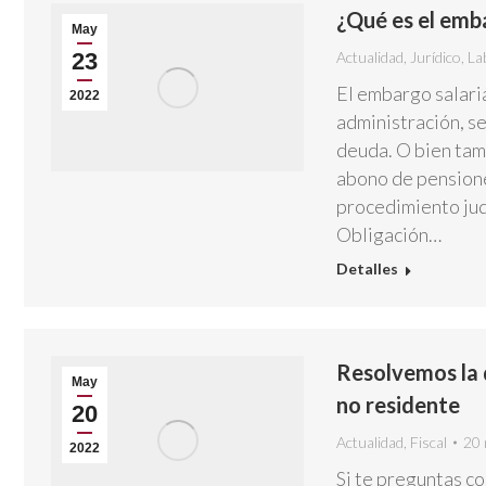
¿Qué es el emba
May
23
Actualidad
,
Jurídico
,
La
El embargo salari
2022
administración, s
deuda. O bien tam
abono de pensione
procedimiento judi
Obligación…
Detalles
Resolvemos la 
May
no residente
20
Actualidad
,
Fiscal
20 
2022
Si te preguntas co