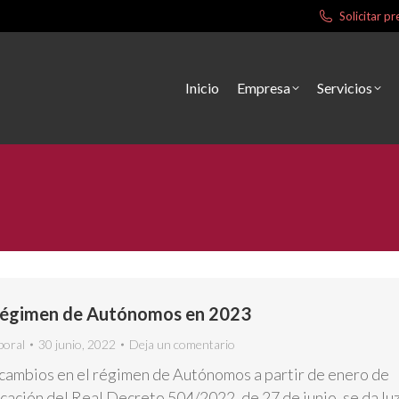
Solicitar 
Inicio
Empresa
Servicios
 régimen de Autónomos en 2023
boral
30 junio, 2022
Deja un comentario
 cambios en el régimen de Autónomos a partir de enero de
cación del Real Decreto 504/2022, de 27 de junio, se da lu