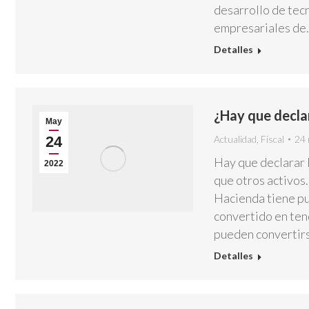
desarrollo de tec
empresariales de
Detalles
¿Hay que decla
May
24
Actualidad
,
Fiscal
24 
Hay que declarar l
2022
que otros activos.
Hacienda tiene pu
convertido en ten
pueden convertirs
Detalles