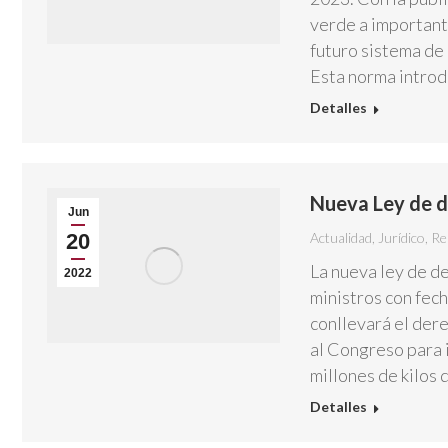
verde a important
futuro sistema de
Esta norma introd
Detalles
Nueva Ley de d
Jun
20
Actualidad
,
Jurídico
,
Re
La nueva ley de d
2022
ministros con fec
conllevará el dere
al Congreso para i
millones de kilos
Detalles