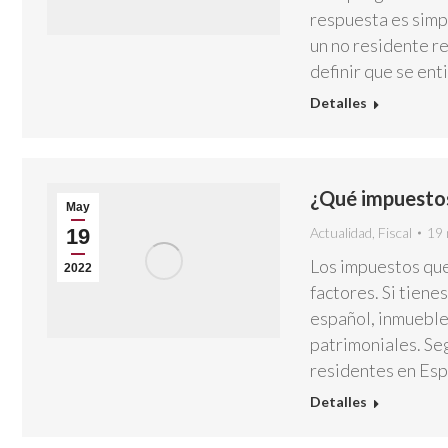
respuesta es simpl
un no residente re
definir que se ent
Detalles
¿Qué impuestos
May
19
Actualidad
,
Fiscal
19 
Los impuestos que
2022
factores. Si tiene
español, inmueble
patrimoniales. Seg
residentes en Es
Detalles