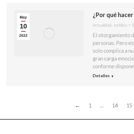
¿Por qué hacer
May
10
Actualidad
,
Jurídico
1
El otorgamiento d
2022
personas. Pero es 
solo complica a n
gran carga emocio
conforme dispone
Detalles
←
1
…
14
15