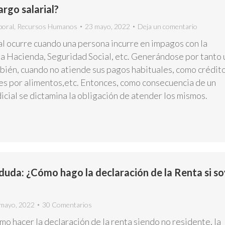
rgo salarial?
boral
,
Recursos Humanos
23 mayo, 2022
Deja un comentario
al ocurre cuando una persona incurre en impagos con la
ea Hacienda, Seguridad Social, etc. Generándose por tanto 
bién, cuando no atiende sus pagos habituales, como crédito
s por alimentos,etc. Entonces, como consecuencia de un
cial se dictamina la obligación de atender los mismos.
duda: ¿Cómo hago la declaración de la Renta si so
mayo, 2022
30 Comentarios
mo hacer la declaración de la renta siendo no residente, la