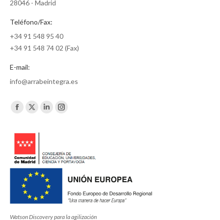
28046 - Madrid
Teléfono/Fax:
+34 91 548 95 40
+34 91 548 74 02 (Fax)
E-mail:
info@arrabeintegra.es
Encuéntranos en:
Facebook
X
Linkedin
Instagram
page
page
page
page
opens
opens
opens
opens
in
in
in
in
new
new
new
new
window
window
window
window
Watson Discovery para la agilización