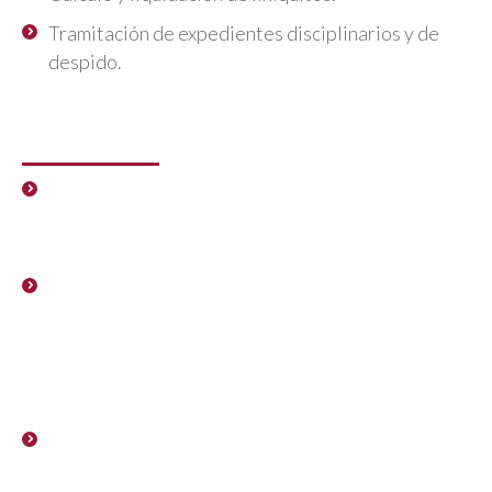
Tramitación de expedientes disciplinarios y de
despido.
Seguridad Social
Tramitación de altas, bajas y variaciones de datos
de trabajadores en la empresa ante la Seguridad
Social.
Tramitación de partes de incidencia por
incapacidad temporal, accidentes de trabajo,
expedientes de pago directo, colaboración con
mutuas en seguimiento de procesos de
enfermedad.
Tramitación de ficheros de cotización mensual a
través del Sistema SILTRA.