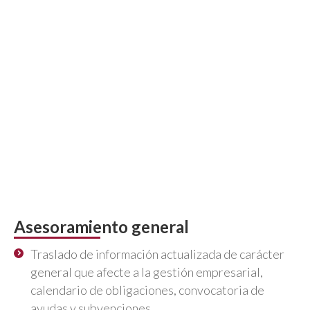
Servicios de asesoría laboral
para empresas en Madrid,
nacionales e internacionales
Actualmente, nuestros servicios de
asesoramiento laboral se centran en
empresas
,
pymes
,
autónomos
y
emprendedores
. Además,
estamos especializados en
empresa familiar
,
empresas tecnológicas, empresas de inversión
inmobiliaria y entidades sin ánimo de lucro.
¿Necesitas asesores laborales especializados?
Asesoramiento general
Traslado de información actualizada de carácter
general que afecte a la gestión empresarial,
calendario de obligaciones, convocatoria de
ayudas y subvenciones.