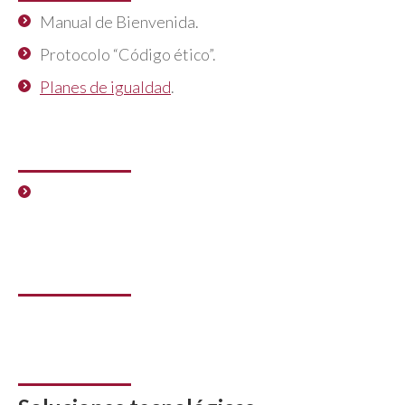
Manual de Bienvenida.
Protocolo “Código ético”.
Planes de igualdad
.
Área de gestión
Protocolos de gestión: tiempo, vacaciones,
normativa interna.
Materias de carácter fiscal en el
ámbito laboral
Estudio y tramitación de expendientes
en situación de expatriación /
impatriación de trabajadores