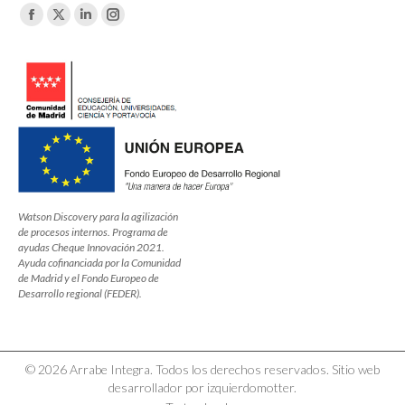
Encuéntranos en:
Facebook
X
Linkedin
Instagram
page
page
page
page
opens
opens
opens
opens
in
in
in
in
new
new
new
new
window
window
window
window
Watson Discovery para la agilización
de procesos internos. Programa de
ayudas Cheque Innovación 2021.
Ayuda cofinanciada por la Comunidad
de Madrid y el Fondo Europeo de
Desarrollo regional (FEDER).
© 2026 Arrabe Integra. Todos los derechos reservados. Sitio web
desarrollador por izquierdomotter.