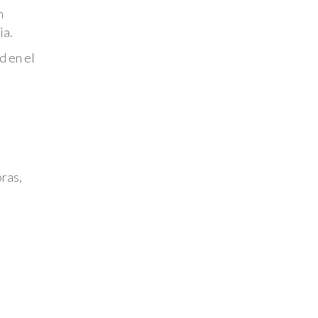
n
ia.
d en el
ras,