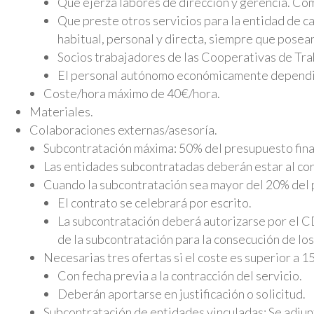
Que ejerza labores de dirección y gerencia. C
Que preste otros servicios para la entidad de cap
habitual, personal y directa, siempre que posean 
Socios trabajadores de las Cooperativas de Tra
El personal autónomo económicamente dependie
Coste/hora máximo de 40€/hora.
Materiales.
Colaboraciones externas/asesoría.
Subcontratación máxima: 50% del presupuesto fina
Las entidades subcontratadas deberán estar al cor
Cuando la subcontratación sea mayor del 20% del 
El contrato se celebrará por escrito.
La subcontratación deberá autorizarse por el CD
de la subcontratación para la consecución de los
Necesarias tres ofertas si el coste es superior a 1
Con fecha previa a la contracción del servicio.
Deberán aportarse en justificación o solicitud.
Subcontratación de entidades vinculadas: Se adjunt