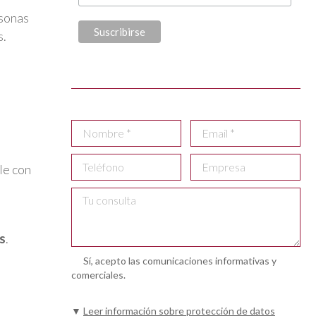
rsonas
s.
le con
rs
.
Sí, acepto las comunicaciones informativas y
comerciales.
▼
Leer información sobre protección de datos