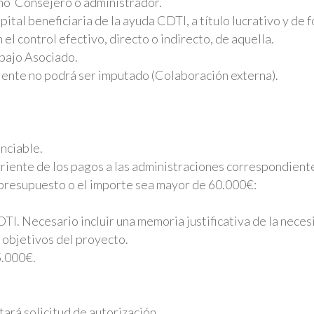
omo Consejero o administrador.
ital beneficiaria de la ayuda CDTI, a título lucrativo y de 
el control efectivo, directo o indirecto, de aquella.
bajo Asociado.
nte no podrá ser imputado (Colaboración externa).
nciable.
riente de los pagos a las administraciones correspondient
presupuesto o el importe sea mayor de 60.000€:
TI. Necesario incluir una memoria justificativa de la nece
 objetivos del proyecto.
5.000€.
ará solicitud de autorización.