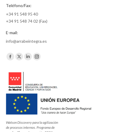
Teléfono/Fax:
+34 91 548 95 40
+34 91 548 74 02 (Fax)
E-mail:
info@arrabeintegra.es
Encuéntranos en:
Facebook
X
Linkedin
Instagram
page
page
page
page
opens
opens
opens
opens
in
in
in
in
new
new
new
new
window
window
window
window
Watson Discovery para la agilización
de procesos internos. Programa de