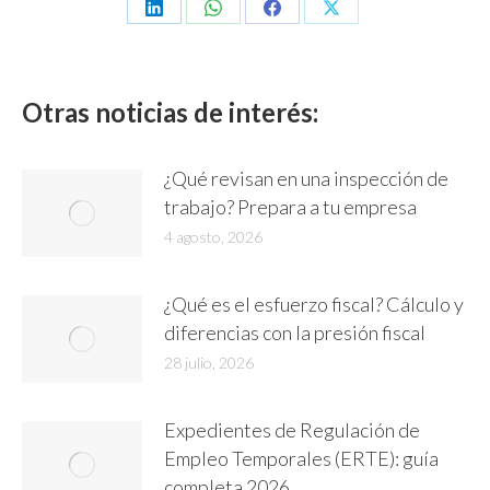
Share
Share
Share
Share
on
on
on
on
LinkedIn
WhatsApp
Facebook
X
Otras noticias de interés:
¿Qué revisan en una inspección de
trabajo? Prepara a tu empresa
4 agosto, 2026
¿Qué es el esfuerzo fiscal? Cálculo y
diferencias con la presión fiscal
28 julio, 2026
Expedientes de Regulación de
Empleo Temporales (ERTE): guía
completa 2026