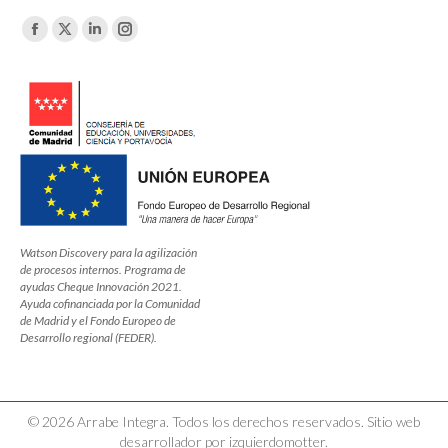
Encuéntranos en:
Facebook
X
Linkedin
Instagram
page
page
page
page
opens
opens
opens
opens
in
in
in
in
new
new
new
new
window
window
window
window
Watson Discovery para la agilización
de procesos internos. Programa de
ayudas Cheque Innovación 2021.
Ayuda cofinanciada por la Comunidad
de Madrid y el Fondo Europeo de
Desarrollo regional (FEDER).
© 2026 Arrabe Integra. Todos los derechos reservados. Sitio web
desarrollador por izquierdomotter.