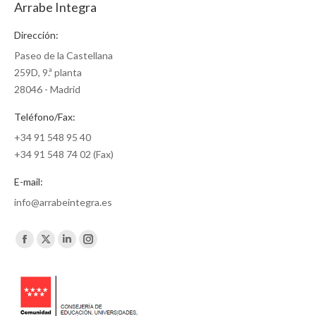
Arrabe Integra
Dirección:
Paseo de la Castellana
259D, 9.ª planta
28046 - Madrid
Teléfono/Fax:
+34 91 548 95 40
+34 91 548 74 02 (Fax)
E-mail:
info@arrabeintegra.es
Encuéntranos en:
Facebook
X
Linkedin
Instagram
page
page
page
page
opens
opens
opens
opens
in
in
in
in