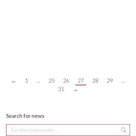
Instituto Regional de Seguridad y Salud en el
Trabajo, ha puesto en marcha una serie de
incentivos en forma de subvención dirigidos a
la reducción de la siniestralidad laboral en la
región, todo ello dentro del marco del V Plan
Director de Prevención de Riesgos Laborales
2017/2020. …
←
1
…
25
26
27
28
29
…
31
→
Search for news
Buscar: