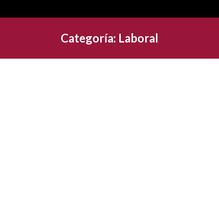
Categoría:
Laboral
Medidas de ámbito social y laboral para
2018
Actualidad
,
Fiscal
,
Internacional
,
Laboral
12 enero, 2018
Deja un comentario
Como a efectos prácticos, y acorde a la