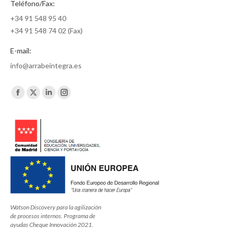
Teléfono/Fax:
+34 91 548 95 40
+34 91 548 74 02 (Fax)
E-mail:
info@arrabeintegra.es
Encuéntranos en:
Facebook
X
Linkedin
Instagram
page
page
page
page
opens
opens
opens
opens
in
in
in
in
new
new
new
new
window
window
window
window
Watson Discovery para la agilización
de procesos internos. Programa de
ayudas Cheque Innovación 2021.