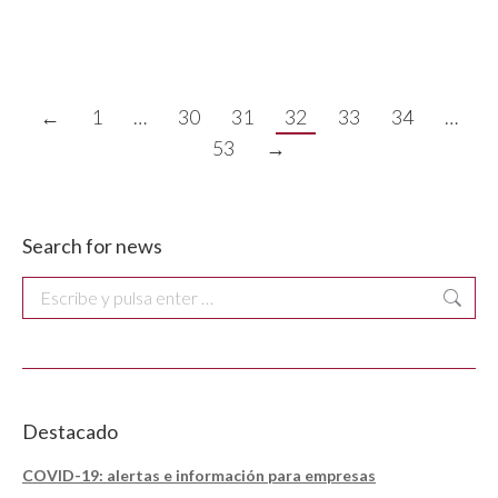
asistencia al trabajo. Con una…
←
1
…
30
31
32
33
34
…
53
→
Search for news
Buscar:
Destacado
COVID-19: alertas e información para empresas