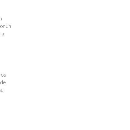
n
or un
 a
los
 de
su