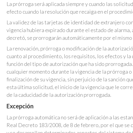
La prórroga será aplicada siempre y cuando las solicitu
efecto cuando la resolución que recaiga en el procedimi
La validez de las tarjetas de identidad de extranjero co
vigencia hubiera expirado durante el estado de alarma, a
decretó, se prorrogarán automáticamente por el mismo 
La renovación, prórroga o modificación de la autorizaci
cuanto al procedimiento, los requisitos, los efectos y la
función del tipo de autorización que ha sido prorrogad
cualquier momento durante la vigencia de la prórroga o 
finalización de su vigencia, sin perjuicio de la sanción 
esta última solicitud, el inicio de la vigencia que le cor
de la caducidad de la autorización prorrogada.
Excepción
La prórroga automática no será de aplicación a las estan
Real Decreto 183/2008, de 8 de febrero, por el que se d
y se desarrollan determinados aspectos del sistema de 