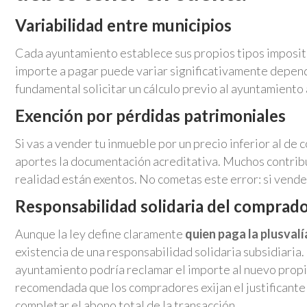
Variabilidad entre municipios
Cada ayuntamiento establece sus propios tipos impositivo
importe a pagar puede variar significativamente depend
fundamental solicitar un cálculo previo al ayuntamiento
Exención por pérdidas patrimoniales
Si vas a vender tu inmueble por un precio inferior al d
aportes la documentación acreditativa. Muchos contrib
realidad están exentos. No cometas este error: si vende
Responsabilidad solidaria del comprad
Aunque la ley define claramente
quien paga la plusvalí
existencia de una responsabilidad solidaria subsidiaria. 
ayuntamiento podría reclamar el importe al nuevo propie
recomendada que los compradores exijan el justificante 
completar el abono total de la transacción.