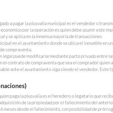
gado a pagar la plusvalía municipal es el vendedor o transm
o económico por la operación es quien debe asumir este im
scal y se aplica en la inmensa mayoría de transacciones
nicipal en el ayuntamiento donde se ubica el inmueble en un
a de compraventa.
n legal puede modificarse mediante pacto privado entre la
n el contrato de compraventa que sea el comprador quien 
able ante el ayuntamiento siga siendo el vendedor. Este t
onaciones)
quien paga la plusvalía es el heredero o legatario que recib
dquisición de la propiedad por el fallecimiento del anterio
de 6 meses desde el fallecimiento, con posibilidad de prórro