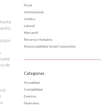
Fiscal
Internacional
Jurídico
itente.
Laboral
puesto.
Mercantil
Recursos Humanos
 plazo
Responsabilidad Social Corporativa
s
asuma
ipo de
Categorías
Actualidad
e el
Contabilidad
r
Eventos
ga
Financiera