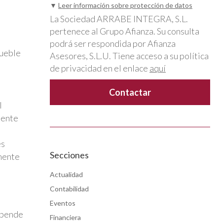
▼
Leer información sobre protección de datos
La Sociedad ARRABE INTEGRA, S.L.
pertenece al Grupo Afianza. Su consulta
podrá ser respondida por Afianza
mueble
Asesores, S.L.U. Tiene acceso a su política
de privacidad en el enlace
aquí
l
mente
es
Secciones
amente
Actualidad
Contabilidad
Eventos
epende
Financiera