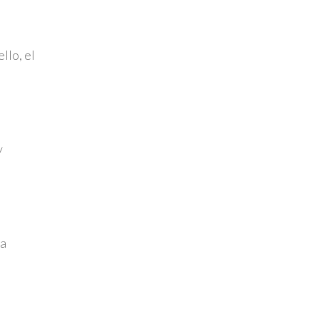
llo, el
y
la