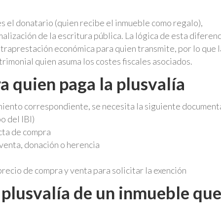
es el donatario (quien recibe el inmueble como regalo),
alización de la escritura pública. La lógica de esta diferen
ontraprestación económica para quien transmite, por lo que l
rimonial quien asuma los costes fiscales asociados.
ra
quien paga la plusvalía
amiento correspondiente, se necesita la siguiente document
o del IBI)
acta de compra
 venta, donación o herencia
recio de compra y venta para solicitar la exención
 plusvalía de un inmueble qu