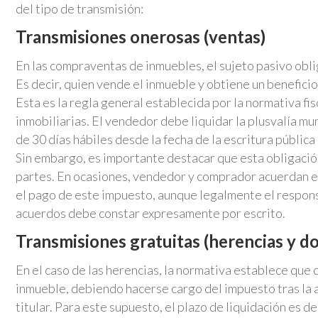
del tipo de transmisión:
Transmisiones onerosas (ventas)
En las compraventas de inmuebles, el sujeto pasivo obli
Es decir, quien vende el inmueble y obtiene un benefici
Esta es la regla general establecida por la normativa fi
inmobiliarias. El vendedor debe liquidar la plusvalía mu
de 30 días hábiles desde la fecha de la escritura públic
Sin embargo, es importante destacar que esta obligació
partes. En ocasiones, vendedor y comprador acuerdan e
el pago de este impuesto, aunque legalmente el respons
acuerdos debe constar expresamente por escrito.
Transmisiones gratuitas (herencias y d
En el caso de las herencias, la normativa establece que 
inmueble, debiendo hacerse cargo del impuesto tras la a
titular. Para este supuesto, el plazo de liquidación es 