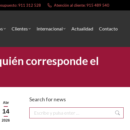
presupuesto: 911 312 528
Atención al cliente: 915 489 540
os
Clientes
Internacional
Actualidad
Contacto
 quién corresponde el
Search for news
Abr
14
Buscar:
2026