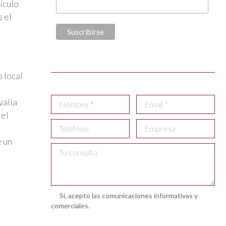
ículo
s el
 local
valía
 el
e un
Sí, acepto las comunicaciones informativas y
comerciales.