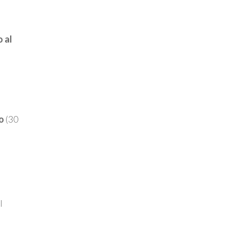
o al
o
(30
l