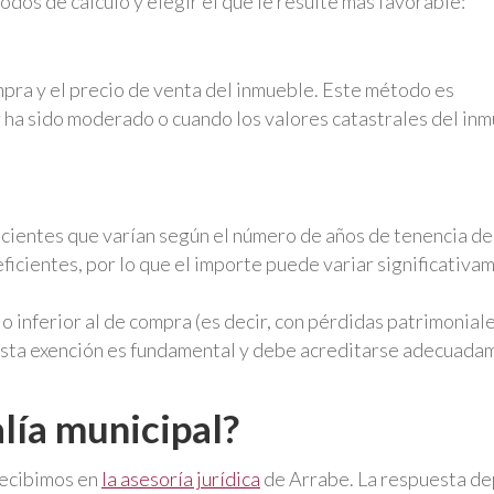
os de cálculo y elegir el que le resulte más favorable:
ompra y el precio de venta del inmueble. Este método es
 ha sido moderado o cuando los valores catastrales del in
eficientes que varían según el número de años de tenencia de
icientes, por lo que el importe puede variar significativa
 inferior al de compra (es decir, con pérdidas patrimonial
. Esta exención es fundamental y debe acreditarse adecuad
lía municipal?
recibimos en
la asesoría jurídica
de Arrabe. La respuesta d