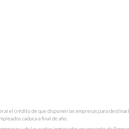
eral el crédito de que disponen las empresas para destinar
mpleados caduca a final de año.
mpresas y de las cuotas ingresadas en concepto de Forma