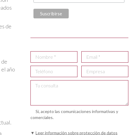
leados
tes de
a de
 el año
Sí, acepto las comunicaciones informativas y
comerciales.
tual.
a
▼
Leer información sobre protección de datos