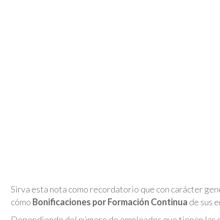
Sirva esta nota como recordatorio que con carácter gen
cómo
Bonificaciones por Formación Continua
de sus e
Dependiendo del número de empleados que tienen las e