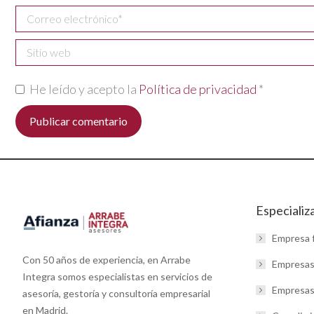
Correo electrónico *
Sitio web
He leído y acepto la
Política de privacidad
*
Publicar comentario
Especializ
Empresa f
Con 50 años de experiencia, en Arrabe
Empresas
Integra somos especialistas en servicios de
Empresas 
asesoría, gestoría y consultoría empresarial
en Madrid.