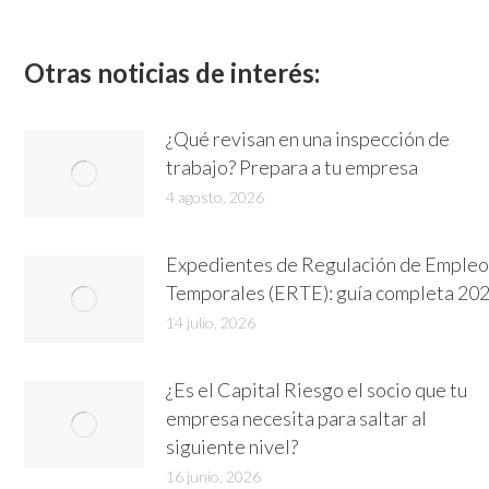
on
Linked
Otras noticias de interés:
¿Qué revisan en una inspección de
trabajo? Prepara a tu empresa
4 agosto, 2026
Expedientes de Regulación de Empleo
Temporales (ERTE): guía completa 20
14 julio, 2026
¿Es el Capital Riesgo el socio que tu
empresa necesita para saltar al
siguiente nivel?
16 junio, 2026