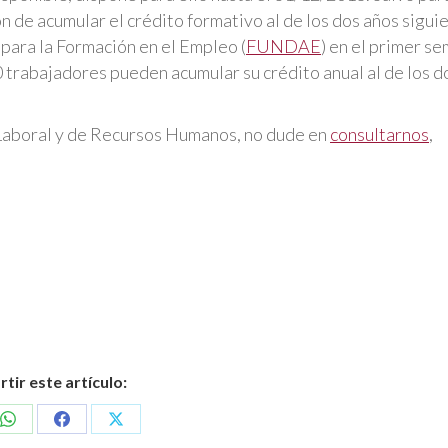
de acumular el crédito formativo al de los dos años sigui
para la Formación en el Empleo (
FUNDAE
) en el primer s
trabajadores pueden acumular su crédito anual al de los d
 Laboral y de Recursos Humanos, no dude en
consultarnos
,
ir este artículo:
Share
Share
Share