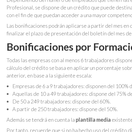
Profesional, se dispone de un crédito que puede destina
con el fin de que puedan acceder a una mayor competenc
Las bonificaciones podrán aplicarse a partir del mes en 
finalizar el plazo de presentación del boletín del mes 
Bonificaciones por Formaci
Todas las empresas con al menos 6 trabajadores disponen
cálculo del crédito se basa en aplicar un porcentaje sob
anterior, en base a la siguiente escala:
Empresas de 6 a 9 trabajadores: disponen del 100% de
Aquellas de 10 a 49 trabajadores: dispone del 75% de
De 50 a 249 trabajadores: dispone del 60%.
A partir de 250 trabajadores: dispone del 50%.
Además se tendrá en cuenta la
plantilla media
existente
Por tanto, recuerde que si no ha hecho uso del crédito d