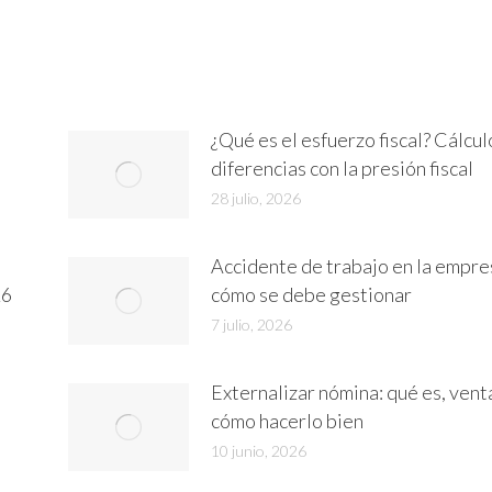
on
on
on
In
WhatsApp
Facebook
X
¿Qué es el esfuerzo fiscal? Cálcul
diferencias con la presión fiscal
28 julio, 2026
Accidente de trabajo en la empre
26
cómo se debe gestionar
7 julio, 2026
Externalizar nómina: qué es, vent
cómo hacerlo bien
10 junio, 2026