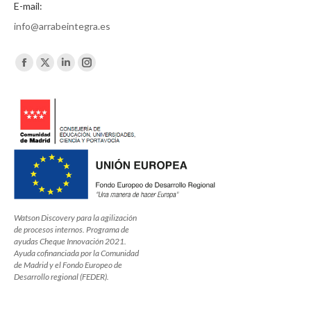
E-mail:
info@arrabeintegra.es
Encuéntranos en:
Facebook
X
Linkedin
Instagram
page
page
page
page
opens
opens
opens
opens
in
in
in
in
new
new
new
new
window
window
window
window
Watson Discovery para la agilización
de procesos internos. Programa de
ayudas Cheque Innovación 2021.
Ayuda cofinanciada por la Comunidad
de Madrid y el Fondo Europeo de
Desarrollo regional (FEDER).