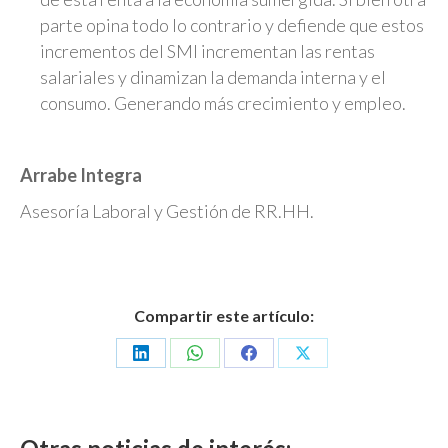
parte opina todo lo contrario y defiende que estos
incrementos del SMI incrementan las rentas
salariales y dinamizan la demanda interna y el
consumo. Generando más crecimiento y empleo.
Arrabe Integra
Asesoría Laboral y Gestión de RR.HH.
Compartir este artículo:
Share
Share
Share
Share
on
on
on
on
LinkedIn
WhatsApp
Facebook
X