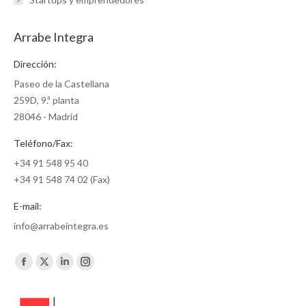
Arrabe Integra
Dirección:
Paseo de la Castellana
259D, 9.ª planta
28046 - Madrid
Teléfono/Fax:
+34 91 548 95 40
+34 91 548 74 02 (Fax)
E-mail:
info@arrabeintegra.es
Encuéntranos en:
Facebook
X
Linkedin
Instagram
page
page
page
page
opens
opens
opens
opens