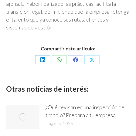
ajena. El haber realizado las prácticas facilita la
transición legal, permitiendo que la empresa retenga
el talento que ya conoce sus rutas, clientes y
sistemas de gestión.
Compartir este artículo:
Share
Share
Share
Share
on
on
on
on
LinkedIn
WhatsApp
Facebook
X
Otras noticias de interés:
¿Qué revisan en una inspección de
trabajo? Prepara a tu empresa
4 agosto, 2026