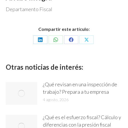
Departamento Fiscal
Compartir este artículo:
Share
Share
Share
Share
on
on
on
on
LinkedIn
WhatsApp
Facebook
X
Otras noticias de interés:
¿Qué revisan en una inspección de
trabajo? Prepara a tu empresa
4 agosto, 2026
¿Qué es el esfuerzo fiscal? Cálculo y
diferencias con la presión fiscal