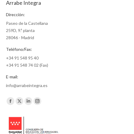
Arrabe Integra
Dirección:
Paseo de la Castellana
259D, 9.ª planta
28046 - Madrid
Teléfono/Fax:
+34 91 548 95 40
+34 91 548 74 02 (Fax)
E-mail:
info@arrabeintegra.es
Encuéntranos en:
Facebook
X
Linkedin
Instagram
page
page
page
page
opens
opens
opens
opens
in
in
in
in