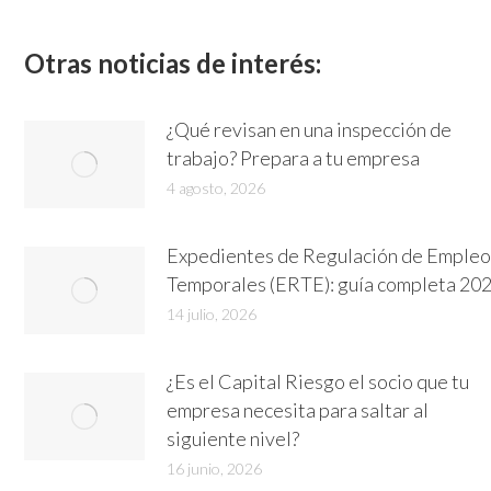
on
Linked
Otras noticias de interés:
¿Qué revisan en una inspección de
trabajo? Prepara a tu empresa
4 agosto, 2026
Expedientes de Regulación de Empleo
Temporales (ERTE): guía completa 20
14 julio, 2026
¿Es el Capital Riesgo el socio que tu
empresa necesita para saltar al
siguiente nivel?
16 junio, 2026