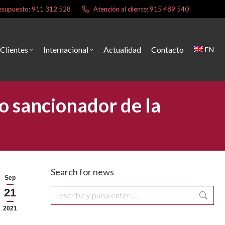
presupuesto: 911 312 528
Atención al cliente: 915 489 540
Clientes
Internacional
Actualidad
Contacto
EN
o sancionador de la
Search for news
Sep
21
Buscar:
2021