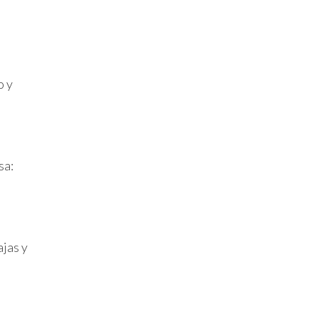
o y
sa:
ajas y