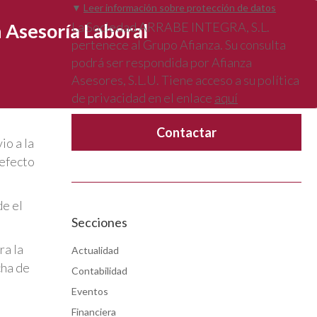
▼
Leer información sobre protección de datos
 Asesoría Laboral
La Sociedad ARRABE INTEGRA, S.L.
pertenece al Grupo Afianza. Su consulta
podrá ser respondida por Afianza
Asesores, S.L.U. Tiene acceso a su política
de privacidad en el enlace
aquí
io a la
 efecto
de el
Secciones
ra la
Actualidad
cha de
Contabilidad
Eventos
Financiera