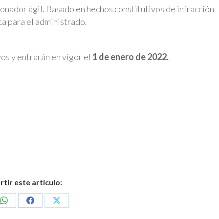
onador ágil. Basado en hechos constitutivos de infracción
a para el administrado.
os y entrarán en vigor el
1 de enero de 2022.
ir este artículo:
Share
Share
Share