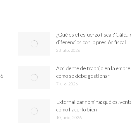
on
on
on
In
WhatsApp
Facebook
X
¿Qué es el esfuerzo fiscal? Cálcul
diferencias con la presión fiscal
28 julio, 2026
Accidente de trabajo en la empre
26
cómo se debe gestionar
7 julio, 2026
Externalizar nómina: qué es, vent
cómo hacerlo bien
10 junio, 2026